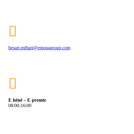

besart.miftari@emonagroup.com

E hënë – E premte
08:00-16:00