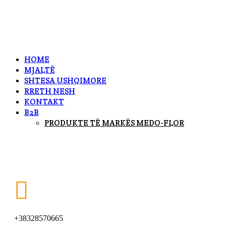
HOME
MJALTË
SHTESA USHQIMORE
RRETH NESH
KONTAKT
B2B
PRODUKTE TË MARKËS MEDO-FLOR

+38328570665