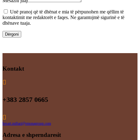
Mesazhi juaj
Unë pranoj që të dhënat e mia të përpunohen me qëllim të
kontaktimit me redaktorët e faqes. Ne garantojmë sigurinë e të
dhënave tuaja.
Dërgoni
Kontakt

+383 2857 0665

besart.miftari@emonagroup.com
Adresa e shperndaresit