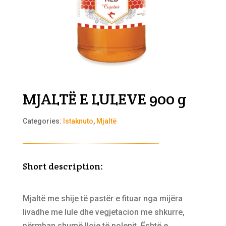
MJALTË E LULEVE 900 g
Categories:
Istaknuto
,
Mjaltë
Short description:
Mjaltë me shije të pastër e fituar nga mijëra
livadhe me lule dhe vegjetacion me shkurre,
përmban shumë lloje të polenit. Është e