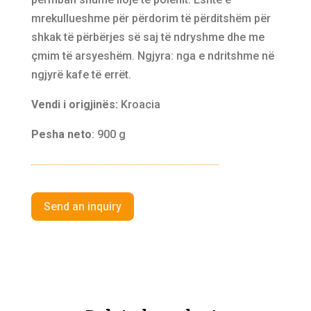
mrekullueshme për përdorim të përditshëm për
shkak të përbërjes së saj të ndryshme dhe me
çmim të arsyeshëm. Ngjyra: nga e ndritshme në
ngjyrë kafe të errët.
Vendi i origjinës:
Kroacia
Pesha neto
: 900 g
Send an inquiry