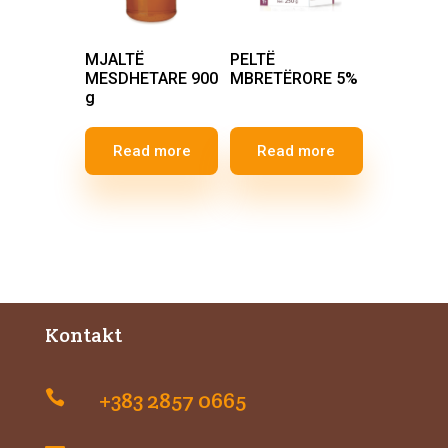
MJALTË
PELTË
MESDHETARE 900
MBRETËRORE 5%
g
Read more
Read more
Kontakt
+383 2857 0665
