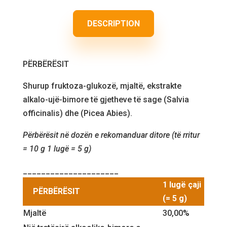
DESCRIPTION
PËRBËRËSIT
Shurup fruktoza-glukozë, mjaltë, ekstrakte
alkalo-ujë-bimore të gjetheve të sage (Salvia
officinalis) dhe (Picea Abies).
Përbërësit në dozën e rekomanduar ditore (të rritur
= 10 g 1 lugë = 5 g)
_____________________
1 lugë çaji
PËRBËRËSIT
(= 5 g)
Mjaltë
30,00%