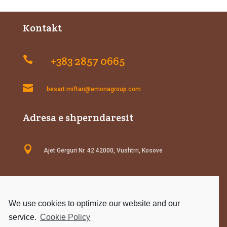
Kontakt
+383 2857 0665


besart.miftari@emonagroup.com
Adresa e shperndaresit

Ajet Gërguri Nr. 42 42000, Vushtrri, Kosove
B2B
We use cookies to optimize our website and our
Medo Flor brand products
service.
Cookie Policy