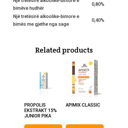
Një tretësirë alkoolike-bimore e
0,80%
bimëve hudhër
Një tretësirë alkoolike-bimore e
0,40%
bimës me gjethe nga sage
Related products
PROPOLIS
APIMIX CLASSIC
EKSTRAKT 15%
JUNIOR PIKA