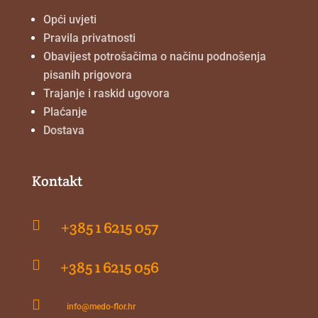
Opći uvjeti
Pravila privatnosti
Obavijest potrošačima o načinu podnošenja
pisanih prigovora
Trajanje i raskid ugovora
Plaćanje
Dostava
Kontakt

+385 1 6215 057

+385 1 6215 056

info@medo-flor.hr