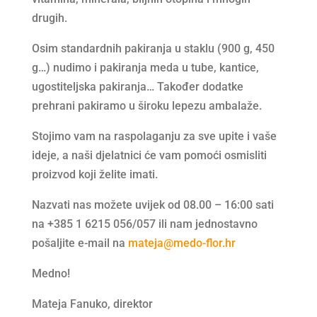
drugih.
Osim standardnih pakiranja u staklu (900 g, 450
g…) nudimo i pakiranja meda u tube, kantice,
ugostiteljska pakiranja… Također dodatke
prehrani pakiramo u široku lepezu ambalaže.
Stojimo vam na raspolaganju za sve upite i vaše
ideje, a naši djelatnici će vam pomoći osmisliti
proizvod koji želite imati.
Nazvati nas možete uvijek od 08.00 – 16:00 sati
na +385 1 6215 056/057 ili nam jednostavno
pošaljite e-mail na
mateja@medo-flor.hr
Medno!
Mateja Fanuko, direktor