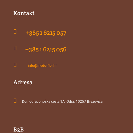
Kontakt

+385 1 6215 057

+385 1 6215 056

info@medo-flor.hr
Adresa

Donjodragonoška cesta 1A, Odra, 10257 Brezovica
B2B