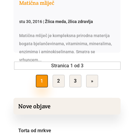
Matična mliječ
stu 30, 2016
|
Žlica meda, žlica zdravlja
Matična mliječ je kompleksna prirodna materija
bogata bjelančevinama, vitaminima, mineralima,
enzimima i aminokiselinama. Smatra se
vrhuncem...
Stranica 1 od 3
1
2
3
»
Nove objave
Torta od mrkve