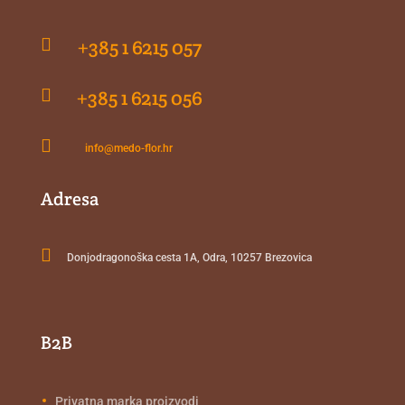

+385 1 6215 057

+385 1 6215 056

info@medo-flor.hr
Adresa

Donjodragonoška cesta 1A, Odra, 10257 Brezovica
B2B
Privatna marka proizvodi