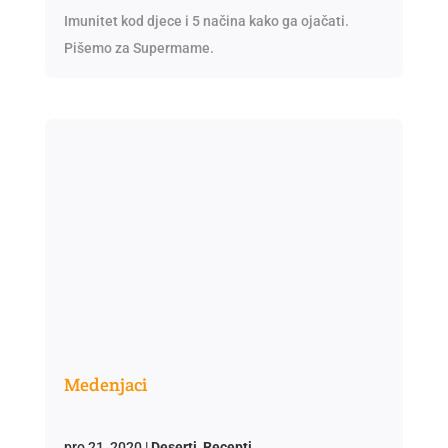
Imunitet kod djece i 5 načina kako ga ojačati.
Pišemo za Supermame.
Medenjaci
pro 21, 2020
|
Deserti
,
Recepti