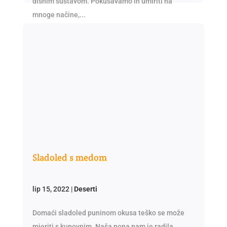
dišnim sustavom. Pokušavamo ih umiriti na
mnoge načine,...
Sladoled s medom
lip 15, 2022
|
Deserti
Domaći sladoled puninom okusa teško se može
mjeriti s kupovnim. Naša nona nam je radila