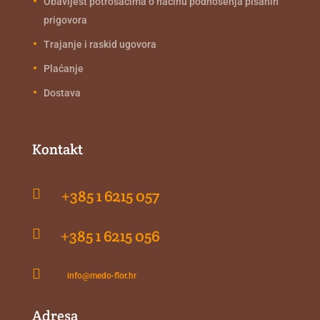
Obavijest potrošačima o načinu podnošenja pisanih
prigovora
Trajanje i raskid ugovora
Plaćanje
Dostava
Kontakt

+385 1 6215 057

+385 1 6215 056

info@medo-flor.hr
Adresa