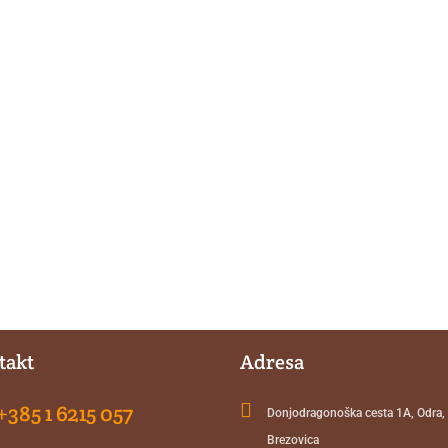
takt
Adresa
+385 1 6215 057

Donjodragonoška cesta 1A, Odra
Brezovica