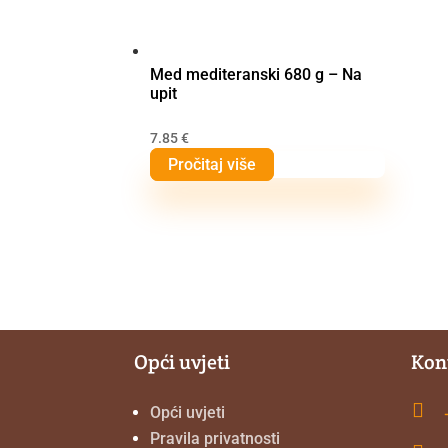
Med mediteranski 680 g – Na
upit
7.85
€
Pročitaj više
Opći uvjeti
Kon

Opći uvjeti
Pravila privatnosti