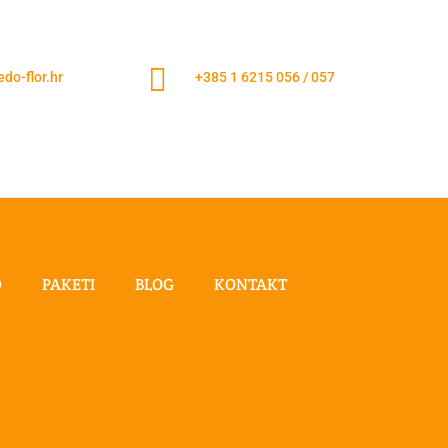

do-flor.hr
+385 1 6215 056 / 057
D
PAKETI
BLOG
KONTAKT