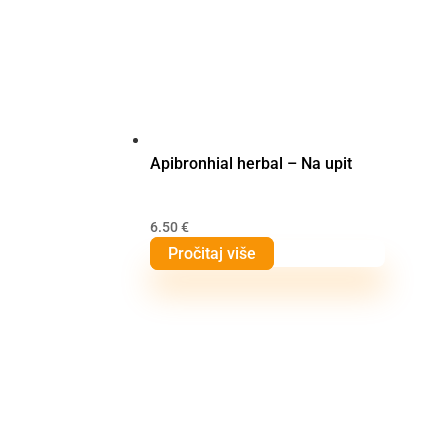
Apibronhial herbal – Na upit
6.50
€
Pročitaj više