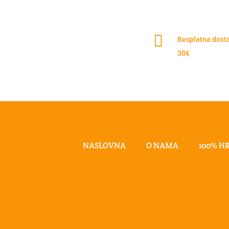

Besplatna dost
30€
NASLOVNA
O NAMA
100% H