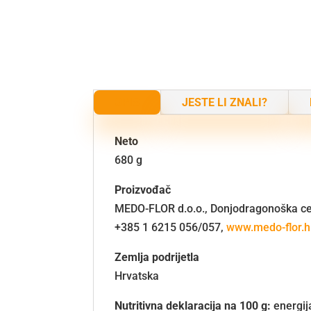
OPIS
JESTE LI ZNALI?
Neto
680 g
Proizvođač
MEDO-FLOR d.o.o., Donjodragonoška ces
+385 1 6215 056/057,
www.medo-flor.h
Zemlja podrijetla
Hrvatska
Nutritivna deklaracija na 100 g:
energij