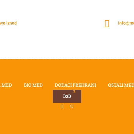

ava iznad
info@me
R MED
BIO MED
DODACI PREHRANI
OSTALI ME
B2B