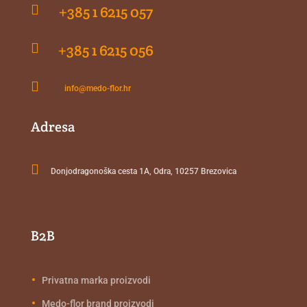

+385 1 6215 057

+385 1 6215 056

info@medo-flor.hr
Adresa

Donjodragonoška cesta 1A, Odra, 10257 Brezovica
B2B
Privatna marka proizvodi
Medo-flor brand proizvodi