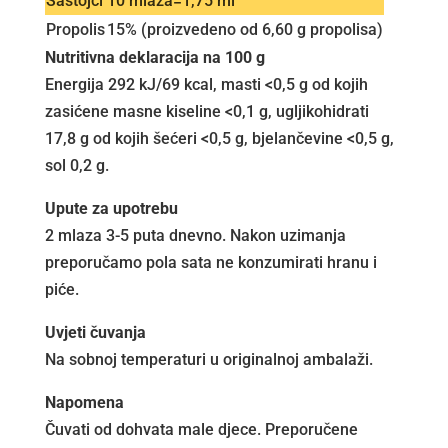
Sastojci
10 mlaza=1,75 ml
Propolis
15% (proizvedeno od 6,60 g propolisa)
Nutritivna deklaracija na 100 g
Energija 292 kJ/69 kcal, masti <0,5 g od kojih
zasićene masne kiseline <0,1 g, ugljikohidrati
17,8 g od kojih šećeri <0,5 g, bjelančevine <0,5 g,
sol 0,2 g.
Upute za upotrebu
2 mlaza 3-5 puta dnevno. Nakon uzimanja
preporučamo pola sata ne konzumirati hranu i
piće.
Uvjeti čuvanja
Na sobnoj temperaturi u originalnoj ambalaži.
Napomena
Čuvati od dohvata male djece. Preporučene