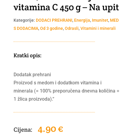
vitamina C 450 g – Na upit
Kategorije:
DODACI PREHRANI
,
Energija
,
Imunitet
,
MED
S DODACIMA
,
Od 3 godine
,
Odrasli
,
Vitamini i minerali
Kratki opis:
Dodatak prehrani
Proizvod s medom i dodatkom vitamina i
minerala (= 100% preporučena dnevna količina =
1 žlica proizvoda).“
4.90
€