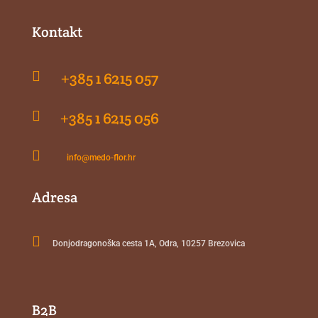
Kontakt

+385 1 6215 057

+385 1 6215 056

info@medo-flor.hr
Adresa

Donjodragonoška cesta 1A, Odra, 10257 Brezovica
B2B