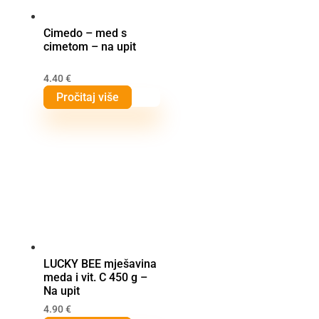
Cimedo – med s
cimetom – na upit
4.40
€
Pročitaj više
LUCKY BEE mješavina
meda i vit. C 450 g –
Na upit
4.90
€