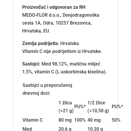
Proizvođač i odgovoran za RH
MEDO-FLOR d.o.o., Donjodragonoška
cesta 1A, Odra, 10257 Brezovica,
Hrvatska, EU.
Zemlja podrijetla
: Hrvatska
Vitamin C nije podrijetlom iz Hrvatske.
Sastojci:
Med 98,12%, matična mliječ
1,5%, vitamin C (L-askorbinska kiselina).
Sastojci u preporučenoj
dnevnoj dozi:
1 žlica
1/2 žlice
PU%*
PU%*
(=21 g)
(=10,50 g)
Vitamin C
80 mg
100%
40 mg
50%
Med
20,6 g
10,30 g