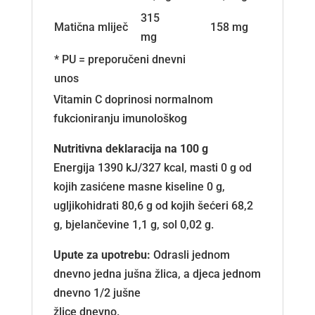
315
Matična mliječ
158 mg
mg
* PU = preporučeni dnevni
unos
Vitamin C doprinosi normalnom
fukcioniranju imunološkog
Nutritivna deklaracija na 100 g
Energija 1390 kJ/327 kcal, masti 0 g od
kojih zasićene masne kiseline 0 g,
ugljikohidrati 80,6 g od kojih šećeri 68,2
g, bjelančevine 1,1 g, sol 0,02 g.
Upute za upotrebu:
Odrasli jednom
dnevno jedna jušna žlica, a djeca jednom
dnevno 1/2 jušne
žlice dnevno.