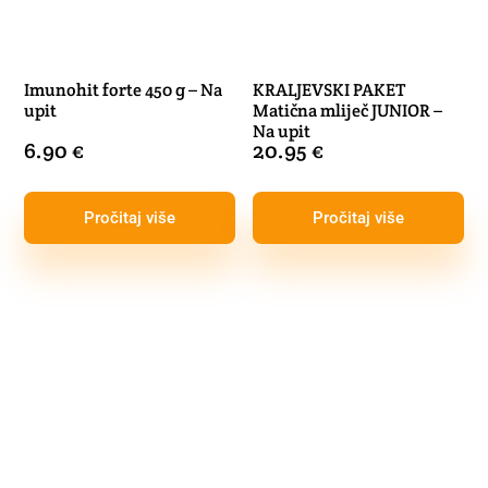
Imunohit forte 450 g – Na
KRALJEVSKI PAKET
upit
Matična mliječ JUNIOR –
Na upit
6.90
€
20.95
€
Pročitaj više
Pročitaj više