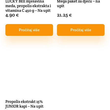
LUCKY BEE mješavina
Mega paket za djecu – na
meda, propolis ekstrakta i
upit
vitamina C 450 g – Na upit
4.90
€
21.25
€
Pročitaj više
Pročitaj više
Propolis ekstrakt 15%
JUNIOR kapi – Na upit