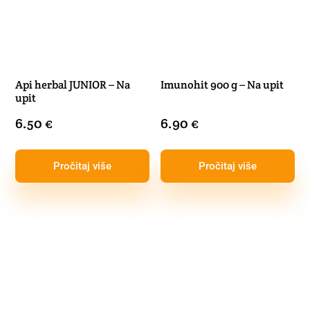
Api herbal JUNIOR – Na
Imunohit 900 g – Na upit
upit
6.50
€
6.90
€
Pročitaj više
Pročitaj više