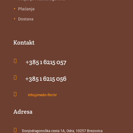
Plaćanje
Dostava
Kontakt

+385 1 6215 057

+385 1 6215 056

info@medo-flor.hr
Adresa

Donjodragonoška cesta 1A, Odra, 10257 Brezovica