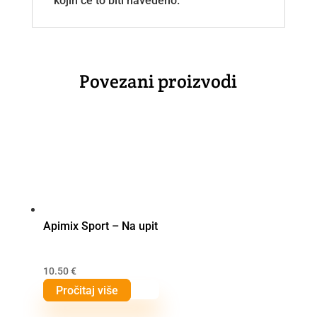
kojih će to biti navedeno.
Povezani proizvodi
Apimix Sport – Na upit
10.50
€
Pročitaj više