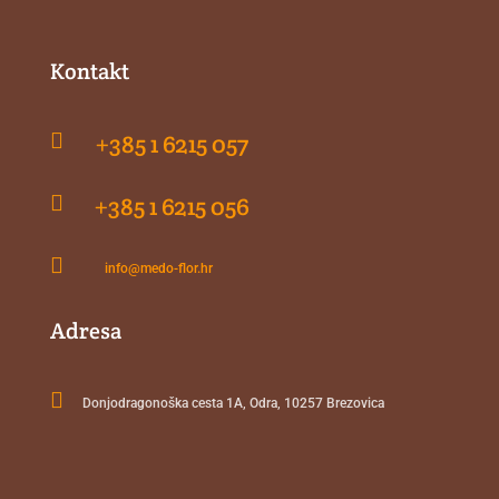
Kontakt

+385 1 6215 057

+385 1 6215 056

info@medo-flor.hr
Adresa

Donjodragonoška cesta 1A, Odra, 10257 Brezovica