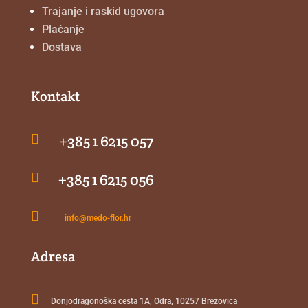
Trajanje i raskid ugovora
Plaćanje
Dostava
Kontakt

+385 1 6215 057

+385 1 6215 056

info@medo-flor.hr
Adresa

Donjodragonoška cesta 1A, Odra, 10257 Brezovica