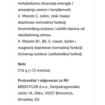
metabolizmu stvaranja energije i
smanjenju umora i iscrpljenosti.
3. Vitamin C, selen, cink i bakar
doprinose normalnoj funkciji
imunološkog sustava i zaštiti stanica od
oksidativnog stresa.
4. Vitamin B1, B6, C, niacin, biotin i
magnezij doprinose normalnoj funkciji
živčanog sustava i psihološkoj funkciji.
Neto
216 g (=12 vrećica)
Proizvođač i odgovoran za RH
MEDO-FLOR d.o.o., Donjodragonoška
cesta 1A, Odra, 10257 Brezovica,
Hrvatska, EU.