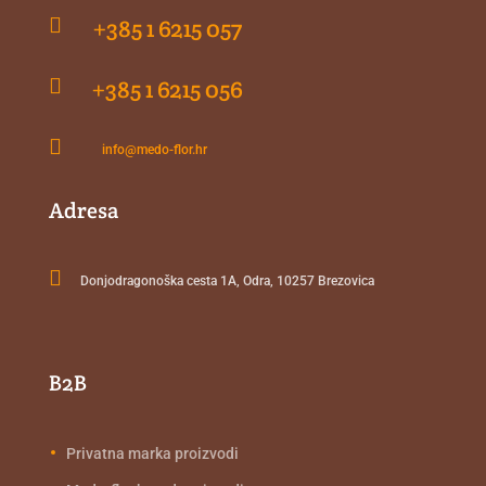

+385 1 6215 057

+385 1 6215 056

info@medo-flor.hr
Adresa

Donjodragonoška cesta 1A, Odra, 10257 Brezovica
B2B
Privatna marka proizvodi