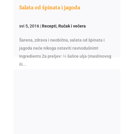
Salata od špinata i jagoda
svi 5, 2016
|
Recepti
,
Ručak i večera
Šarena, zdrava i neobična, salata od špinata i
jagoda neće nikoga ostaviti ravnodušnim!
Ingredients Za preljev: ⅓ šalice ulja (maslinovog
ili...