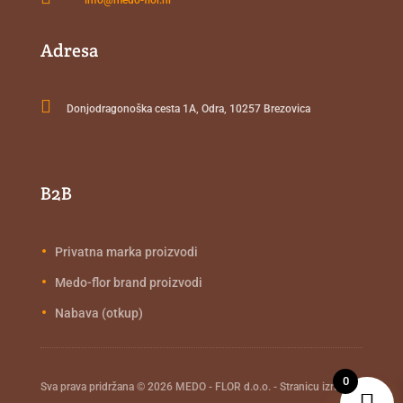
Adresa

Donjodragonoška cesta 1A, Odra, 10257 Brezovica
B2B
Privatna marka proizvodi
Medo-flor brand proizvodi
Nabava (otkup)
0
Sva prava pridržana © 2026 MEDO - FLOR d.o.o. - Stranicu izradio