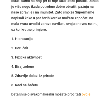
ostati samo na želji jer to nije tako teško postići. Danas
je više nego ikada potrebno dobro obratiti pažnju na
naše zdravlje i na imunitet. Zato smo za Supermame
napisali kako u par brzih koraka možete započeti na
mala vrata uvoditi zdrave navike u svoju dnevnu rutinu,
uz konkretne primjere:
1. Hidratacija
2. Doručak
3. Fizička aktivnost
4. Biraj zeleno
5. Zdravlje dolazi iz prirode
6. Reci ne šećeru
Detaljnije o svakom koraku možete pročitati
ovdje