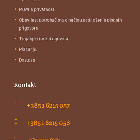
Pravila privatnosti
Obavijest potrošačima o načinu podnošenja pisanih
prigovora
Trajanje i raskid ugovora
Plaćanje
Dostava
Kontakt

+385 1 6215 057

+385 1 6215 056

info@medo-flor.hr