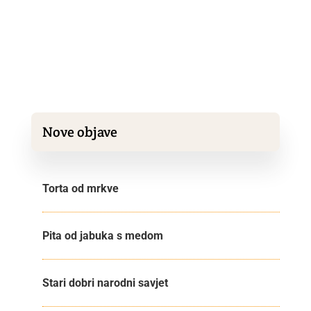
Med nije jednoličan proizvod, već mješavina više
od 180 različitih tvari te ga je teško detaljno
standardizirati zbog...
Nove objave
Torta od mrkve
Pita od jabuka s medom
Stari dobri narodni savjet