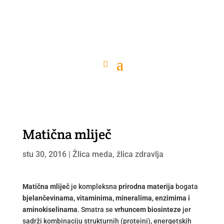
Matična mliječ
stu 30, 2016
|
Žlica meda, žlica zdravlja
Matična mliječ
je kompleksna
prirodna materija
bogata
bjelančevinama, vitaminima, mineralima, enzimima i
aminokiselinama
. Smatra se
vrhuncem biosinteze
jer
sadrži kombinaciju strukturnih (proteini), energetskih