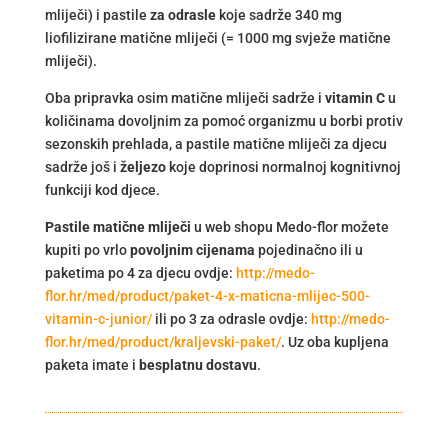
mliječi) i pastile
za odrasle
koje sadrže 340 mg
liofilizirane matične mliječi (= 1000 mg svježe matične
mliječi).
Oba pripravka osim matične mliječi sadrže i
vitamin C
u
količinama dovoljnim za pomoć organizmu u borbi protiv
sezonskih prehlada, a pastile matične mliječi za djecu
sadrže još i
željezo
koje doprinosi normalnoj kognitivnoj
funkciji kod djece.
Pastile matične mliječi
u web shopu Medo-flor možete
kupiti po vrlo
povoljnim cijenama
pojedinačno ili u
paketima po 4 za djecu ovdje:
http://medo-
flor.hr/med/product/paket-4-x-maticna-mlijec-500-
vitamin-c-junior/
ili po 3 za odrasle ovdje:
http://medo-
flor.hr/med/product/kraljevski-paket/
. Uz oba kupljena
paketa imate i
besplatnu dostavu
.