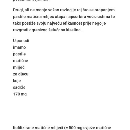
Drugi, ali ne manje važan razlog je taj što se otapanjem
pastile matična mliječ
otapa i apsorbira već u ustima
te
tako postiže svoju
najveću efikasnost
prije nego je
razgradi agresivna želučana kiselina.
U ponudi
imamo
pastile
matične
mliječi
za djecu
koje
sadrže
170 mg
liofilizirane matične mliječi (= 500 mg svježe matične