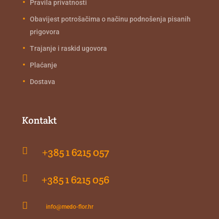
Pravila privatnosti
Obavijest potrošačima o načinu podnošenja pisanih
prigovora
Trajanje i raskid ugovora
Plaćanje
Dostava
Kontakt

+385 1 6215 057

+385 1 6215 056

info@medo-flor.hr