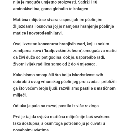
nije je moguće umjetno proizvesti. Sadrži i
18
aminokiselina, gama globulin
te
kolagen
.
Matična mliječ
se stvara u specijalnim pčelinjim
žlijezdama i osnovna joj je namjena
hranjenje pčelinje
matice i novorođenih larvi
.
Ovaj izvrstan
koncentrat hranjivih tvari
, koji u nekim
zemljama zovu i
‘kraljevskim želeom‘,
omogućava matici
da živi duže od pet godina, dok je, usporedbe radi,
životni vijek radilica samo od 2 do 4 mjeseca.
Kako bismo omogućili što bolju
iskoristivost
svih
dobrobiti ovog vrhunskog pčelinjeg proizvoda, i približili
ga što većem broju ljudi, razvili smo
pastile s matičnom
mliječi
.
Odluka je pala na razvoj pastila iz više razloga.
Prvi je taj da svježa matična mliječ nije baš svakome
lako dostupna, a osim toga potrebno ju je čuvati u
posebnim uvjetima.