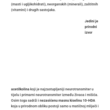
(masti i ugljikohidrati), neorganskih (minerali), zaštitnih
(vitamini) i drugih sastojaka.
Jedini je
prirodni
izvor
acetilkolina
koji je najzastupljeniji neurotransmiter u
tijelu i primarni neurotransmiter između živaca i mišića.
Osim toga sadrži i
nezasićenu masnu kiselinu 10-HDA
koja u prirodnom obliku postoji samo u matičnoj mliječi i